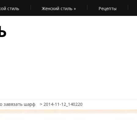
ой стиль
Женский стиль
»
Рецепты
Ь
во завязать шарф
>
2014-11-12_140220