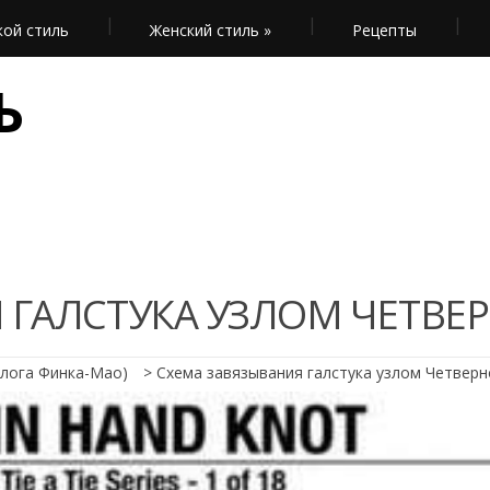
ой стиль
Женский стиль
»
Рецепты
Ь
 ГАЛСТУКА УЗЛОМ ЧЕТВЕ
талога Финка-Мао)
>
Схема завязывания галстука узлом Четверн