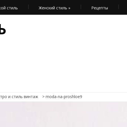
ой стиль
Женский стиль
»
Рецепты
Ь
тро и стиль винтаж
>
moda-na-proshloe9