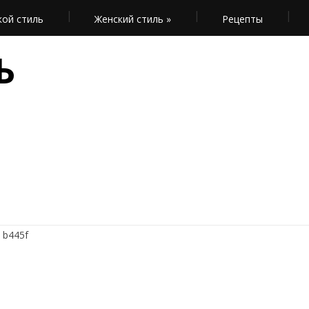
ой стиль
Женский стиль
»
Рецепты
Ь
>
b445f