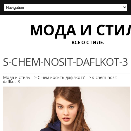
МОДА И СТИ
ВСЕ О СТИЛЕ.
S-CHEM-NOSIT-DAFLKOT-3
Мода и стиль
>
С чем носить дафлкот?
>
s-chem-nosit-
daflkot-3