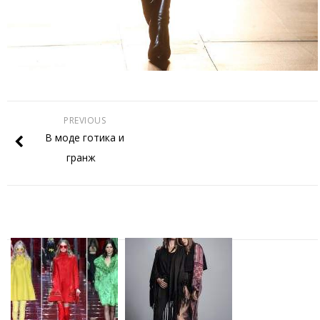
PREVIOUS
В моде готика и
гранж