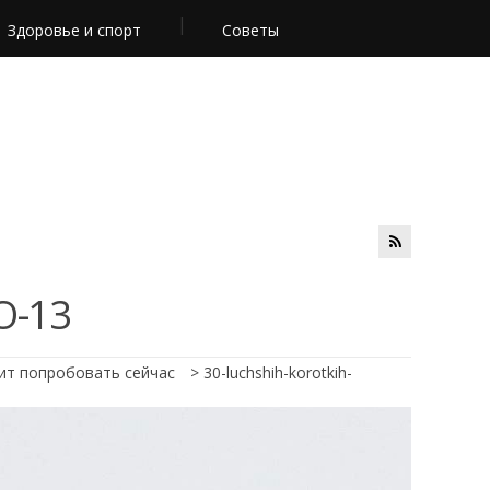
Здоровье и спорт
Советы
O-13
ит попробовать сейчас
>
30-luchshih-korotkih-