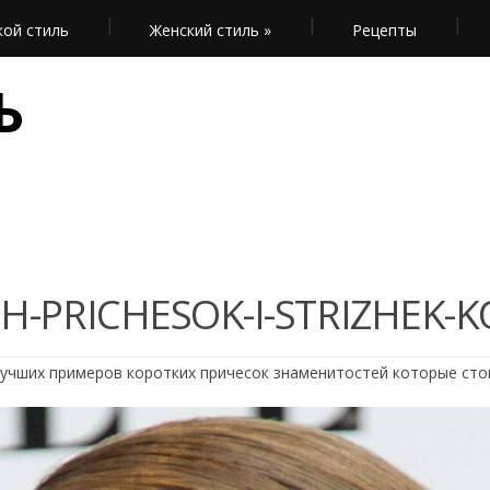
ой стиль
Женский стиль
»
Рецепты
Ь
H-PRICHESOK-I-STRIZHEK-K
лучших примеров коротких причесок знаменитостей которые сто