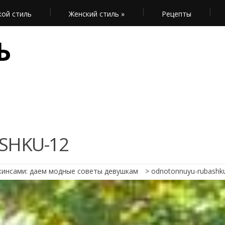
ой стиль
Женский стиль
»
Рецепты
Ь
SHKU-12
жинсами: даем модные советы девушкам
>
odnotonnuyu-rubashk