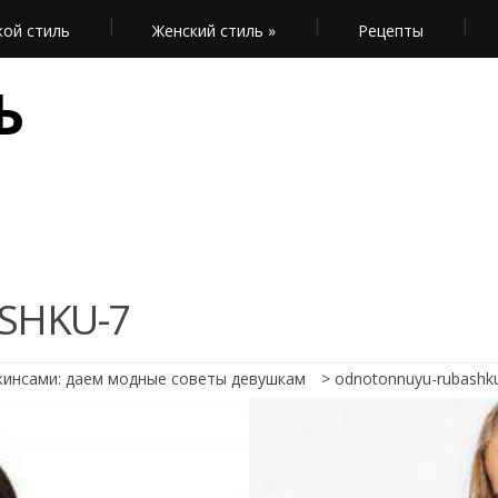
ой стиль
Женский стиль
»
Рецепты
Ь
SHKU-7
жинсами: даем модные советы девушкам
>
odnotonnuyu-rubashk