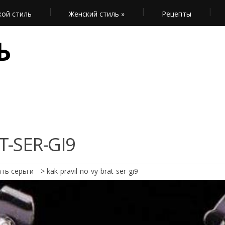
ой стиль
Женский стиль
»
Рецепты
Ь
T-SER-GI9
ть серьги
>
kak-pravil-no-vy-brat-ser-gi9