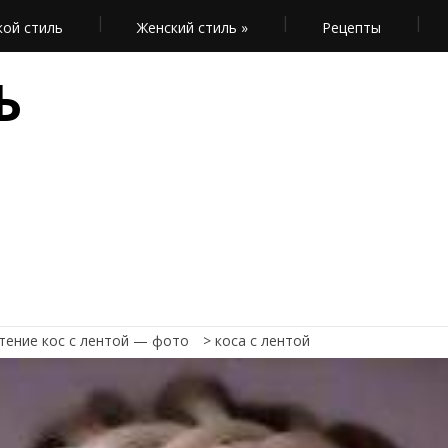
ой стиль
Женский стиль
»
Рецепты
Ь
тение кос с лентой — фото
>
коса с лентой