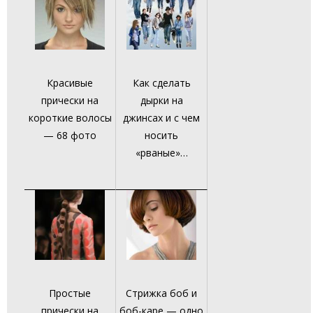
Красивые
Как сделать
прически на
дырки на
короткие волосы
джинсах и с чем
— 68 фото
носить
«рваные»…
Простые
Стрижка боб и
прически на
боб-каре — одно