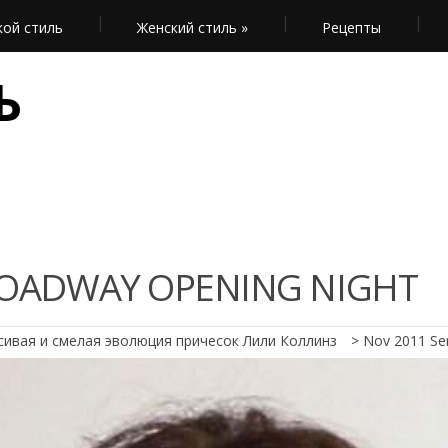
ой стиль
Женский стиль
»
Рецепты
Ь
ROADWAY OPENING NIGHT
сивая и смелая эволюция причесок Лили Коллинз
>
Nov 2011 Se