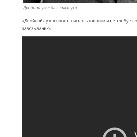
Двойной узел для галстука
«Двойной» узел прост в использовании и не требует
завязыванию.