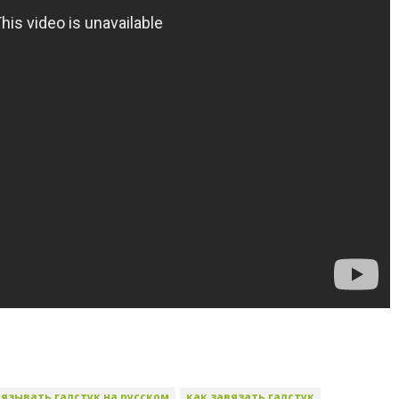
вязывать галстук на русском
как завязать галстук