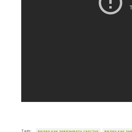
Tags:
видео как завязывать галстук
видео как за