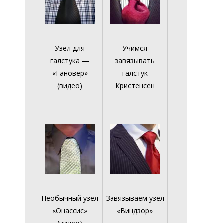
Узел для
Учимся
галстука —
завязывать
«Гановер»
галстук
(видео)
Кристенсен
Необычный узел
Завязываем узел
«Онассис»
«Виндзор»
(видео)